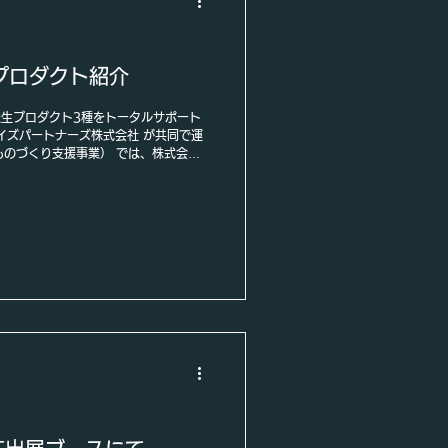
展示プロダクト紹介
s」派生プロダクト3種をトータルサポート
イズパートナーズ株式会社 が共同で運
るものづくり支援事業） では、株式会社
「JizaiHands」シリーズの派生プ
クリエイティブ・設計・製造 までトータ
iHands」は、ジザイエ独自の映像圧縮技
通信 を一体化した革新的なプロダクト
した 建設・物流現場向けの派生プロダ
した。 ジザイエのクリエイティブディレ
皆様と密に協業しながら、 ペルソナ設
グによる試作・最終仕上げ加工 まで、
場のリアリティを結ぶ「SEIZOらし
トとなりました。 ジザイエ・クリエイ