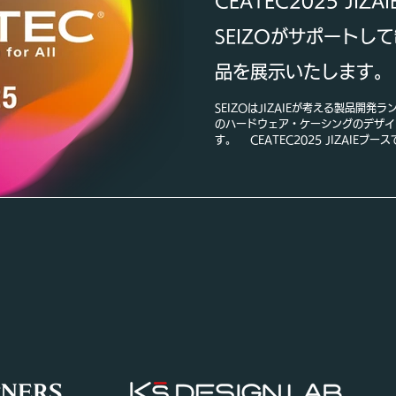
CEATEC2025 JI
SEIZOがサポートし
品を展示いたします。
SEIZOはJIZAIEが考える製品開発ラ
のハードウェア・ケーシングのデザイ
す。 CEATEC2025 JIZAIE
マに、映像圧縮伝送技術を核とした最
プロダクト群の中の JizaiHand
きるウェアラブルクラウドカメラで、
イム情報の共有を可能にします。 SEIZ
ン開発を、JIZAIEのクリエイティ
りに囚われない量産品として3Dプリ
理想的なプロダクトの開発を進めてまいり
りに、今後もデジタル製造プラットフォ
の取り組みに参画していきます。 プ
https://prtimes.jp/main/html/rd/