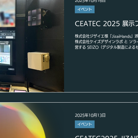
2025年10月16日
イベント
CEATEC 2025 
株式会社ジザイエ様「JizaiHand
株式会社ケイズデザインラボ と ソラ
営する SEIZO（デジタル製造によ
ジザイエ様のウェアラブルクラウドカメラ
ロダクト3種について、 デザイン・
ルでサポートを行いました。 「Jiza
術を応用し、 映像撮影・録画・転送
です。今回、私たちはその技術を活か
クト3種 の外装デザインを担当しま
クターやプロジェクトマネージャーの
定・デザイン提案・3Dプリンティン
プロセス全体を伴走。テクノロジーと現
いものづくり」を体現したプロジェク
ティブディ
2025年10月13日
イベント