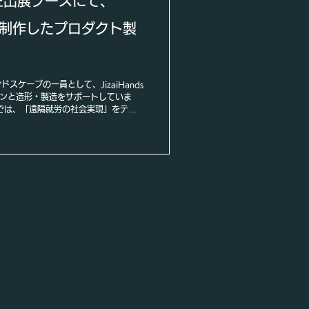
ZAIE出展ブースにて、
て制作したプロダクト製
ンドスケープの一員として、JizaiHands
ンと造形・製造をサポートしていま
ブースでは、「遠隔就労の社会実現」をテー
新プロダクト群が展示されています。
sは作業者の胸ポケットやヘルメットに装着で
遠隔就労地域での動画によるリアルタ
OではJizaiHandsの外装のデザイ
ブメンバーと協働しながら、旧来工法の縛
ント性能の検証や機種/素材選定から、
ました。今回のJizaiHandsを皮切
ームとしてJIZAIEの考える製造DX
レスリリース
p/0000000